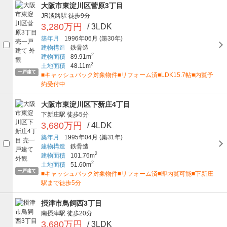
大阪市東淀川区菅原3丁目
JR淡路駅
徒歩9分
3,280万円
/ 3LDK
築年月
1996年06月
(築30年)
建物構造
鉄骨造
2
建物面積
89.91m
2
土地面積
48.11m
一戸建て
■キャッシュバック対象物件■リフォーム済■LDK15.7帖■内覧予
約受付中
大阪市東淀川区下新庄4丁目
下新庄駅
徒歩5分
3,680万円
/ 4LDK
築年月
1995年04月
(築31年)
建物構造
鉄骨造
2
建物面積
101.76m
2
土地面積
51.60m
一戸建て
■キャッシュバック対象物件■リフォーム済■即内覧可能■下新庄
駅まで徒歩5分
摂津市鳥飼西3丁目
南摂津駅
徒歩20分
3,680万円
/ 3LDK