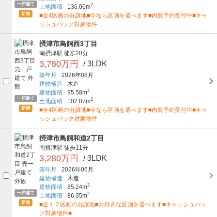
一戸建て
2
土地面積
136.06m
新築
■全4区画の分譲地■今なら区画を選べます■内覧予約受付中■キャ
ッシュバック対象物件
摂津市鳥飼西3丁目
南摂津駅
徒歩20分
3,780万円
/ 3LDK
築年月
2026年08月
建物構造
木造
2
建物面積
95.58m
一戸建て
2
土地面積
102.87m
新築
■全4区画の分譲地■今なら区画を選べます■内覧予約受付中■キャ
ッシュバック対象物件
摂津市鳥飼和道2丁目
南摂津駅
徒歩11分
3,280万円
/ 3LDK
築年月
2026年06月
建物構造
木造
2
建物面積
85.24m
一戸建て
2
土地面積
86.35m
新築
■全１２区画の分譲地■お好きな区画を選べます■キャッシュバッ
ク対象物件■