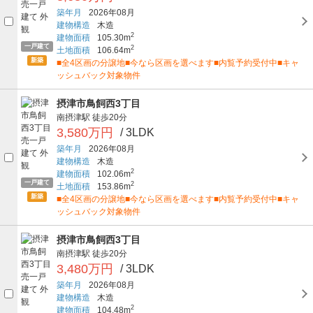
築年月
2026年08月
建物構造
木造
2
建物面積
105.30m
一戸建て
2
土地面積
106.64m
新築
■全4区画の分譲地■今なら区画を選べます■内覧予約受付中■キャ
ッシュバック対象物件
摂津市鳥飼西3丁目
南摂津駅
徒歩20分
3,580万円
/ 3LDK
築年月
2026年08月
建物構造
木造
2
建物面積
102.06m
一戸建て
2
土地面積
153.86m
新築
■全4区画の分譲地■今なら区画を選べます■内覧予約受付中■キャ
ッシュバック対象物件
摂津市鳥飼西3丁目
南摂津駅
徒歩20分
3,480万円
/ 3LDK
築年月
2026年08月
建物構造
木造
2
建物面積
104.48m