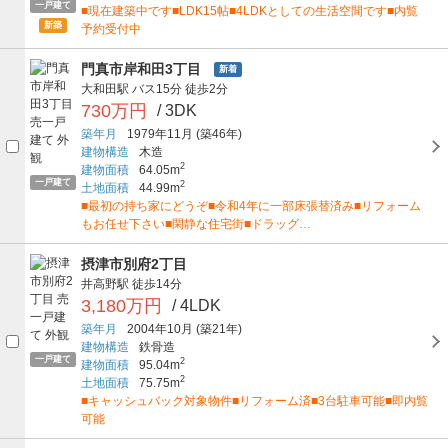
一戸建て
■現在建築中です■LDK15帖■4LDKとしての生活空間です■内覧
新築
予約受付中
門真市岸和田3丁目
新着
大和田駅
バス15分
徒歩2分
730万円
/ 3DK
築年月
1979年11月
(築46年)
建物構造
木造
2
建物面積
64.05m
一戸建て
2
土地面積
44.99m
■最初の持ち家にどうぞ■令和4年に一部床張替済み■リフォーム
もお任せ下さい■閑静な住宅街■ドラッグ…
摂津市別府2丁目
井高野駅
徒歩14分
3,180万円
/ 4LDK
築年月
2004年10月
(築21年)
建物構造
鉄骨造
一戸建て
2
建物面積
95.04m
2
土地面積
75.75m
■キャッシュバック対象物件■リフォーム済■3台駐車可能■即内覧
可能