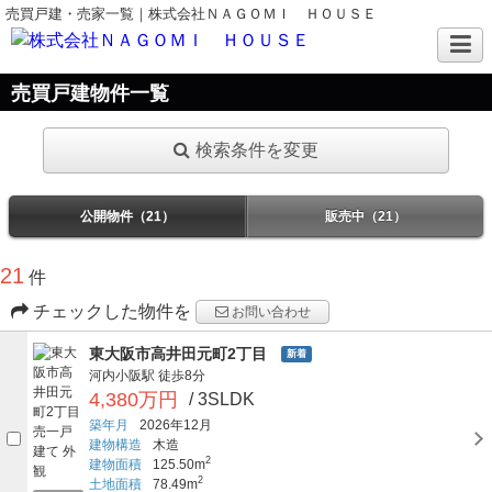
売買戸建・売家一覧｜株式会社ＮＡＧＯＭＩ ＨＯＵＳＥ
売買戸建物件一覧
検索条件を変更
公開物件（21）
販売中（21）
21
件
チェックした物件を
お問い合わせ
東大阪市高井田元町2丁目
新着
河内小阪駅
徒歩8分
4,380万円
/ 3SLDK
築年月
2026年12月
建物構造
木造
2
建物面積
125.50m
2
土地面積
78.49m