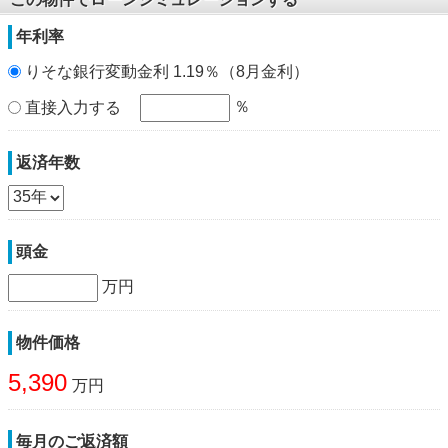
年利率
りそな銀行変動金利 1.19％（8月金利）
％
直接入力する
返済年数
頭金
万円
物件価格
5,390
万円
毎月のご返済額