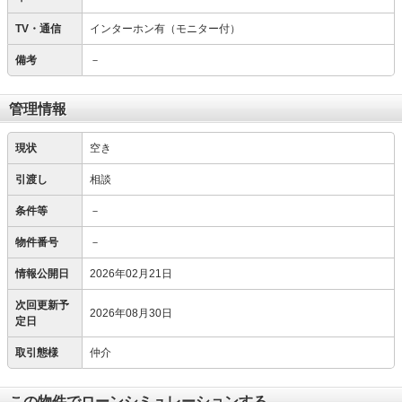
TV・通信
インターホン有（モニター付）
備考
－
管理情報
現状
空き
引渡し
相談
条件等
－
物件番号
－
情報公開日
2026年02月21日
次回更新予
2026年08月30日
定日
取引態様
仲介
この物件でローンシミュレーションする