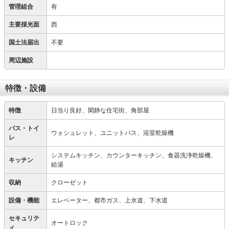
管理組合
有
主要採光面
西
国土法届出
不要
周辺施設
特徴・設備
特徴
日当り良好、閑静な住宅街、角部屋
バス・トイ
ウォシュレット、ユニットバス、浴室乾燥機
レ
システムキッチン、カウンターキッチン、食器洗浄乾燥機、
キッチン
給湯
収納
クローゼット
設備・機能
エレベーター、都市ガス、上水道、下水道
セキュリテ
オートロック
ィ