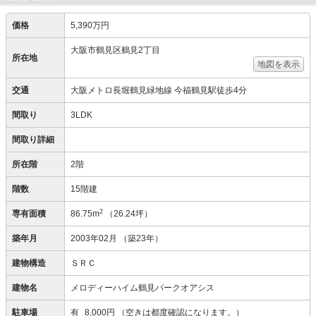
価格
5,390万円
大阪市鶴見区鶴見2丁目
所在地
地図を表示
交通
大阪メトロ長堀鶴見緑地線 今福鶴見駅徒歩4分
間取り
3LDK
間取り詳細
所在階
2階
階数
15階建
2
専有面積
86.75m
（26.24坪）
築年月
2003年02月
（築23年）
建物構造
ＳＲＣ
建物名
メロディーハイム鶴見パークオアシス
駐車場
有
8,000円
（空きは都度確認になります。）