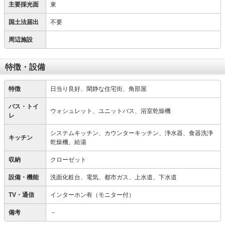
主要採光面
東
国土法届出
不要
周辺施設
特徴・設備
特徴
日当り良好、閑静な住宅街、角部屋
バス・トイ
ウォシュレット、ユニットバス、浴室乾燥機
レ
システムキッチン、カウンターキッチン、浄水器、食器洗浄
キッチン
乾燥機、給湯
収納
クローゼット
設備・機能
洗面化粧台、電気、都市ガス、上水道、下水道
TV・通信
インターホン有（モニター付）
備考
－