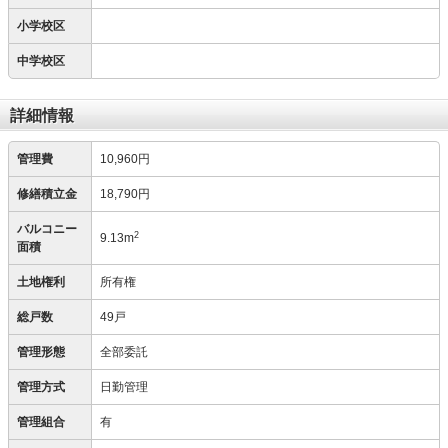
小学校区
中学校区
詳細情報
管理費
10,960円
修繕積立金
18,790円
バルコニー
2
9.13m
面積
土地権利
所有権
総戸数
49戸
管理形態
全部委託
管理方式
日勤管理
管理組合
有