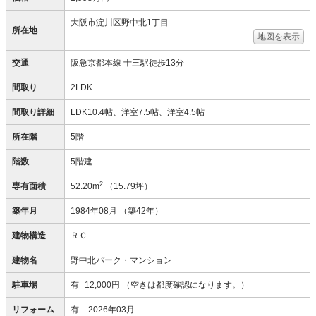
大阪市淀川区野中北1丁目
所在地
地図を表示
交通
阪急京都本線 十三駅徒歩13分
間取り
2LDK
間取り詳細
LDK10.4帖、洋室7.5帖、洋室4.5帖
所在階
5階
階数
5階建
2
専有面積
52.20m
（15.79坪）
築年月
1984年08月
（築42年）
建物構造
ＲＣ
建物名
野中北パーク・マンション
駐車場
有
12,000円
（空きは都度確認になります。）
リフォーム
有
2026年03月