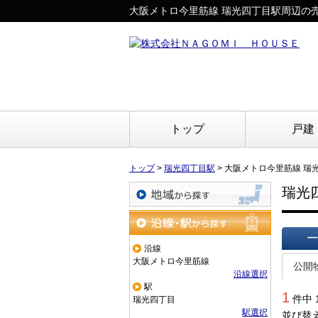
大阪メトロ今里筋線 瑞光四丁目駅周辺の
トップ
戸建
トップ
>
瑞光四丁目駅
>
大阪メトロ今里筋線 瑞
瑞光
地域から探す
沿線・駅から探す
沿線
一覧で
大阪メトロ今里筋線
公開
沿線選択
駅
1
件中 
瑞光四丁目
駅選択
並び替