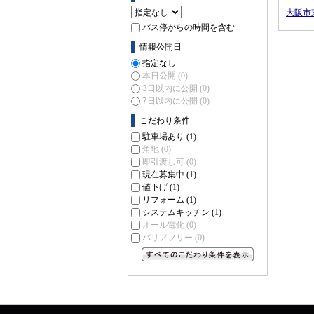
大阪市
バス停からの時間を含む
情報公開日
指定なし
本日公開
(0)
3日以内に公開
(0)
7日以内に公開
(0)
こだわり条件
駐車場あり
(1)
角地
(0)
即引渡し可
(0)
現在募集中
(1)
値下げ
(1)
リフォーム
(1)
システムキッチン
(1)
オール電化
(0)
バリアフリー
(0)
すべてのこだわり条件を見る