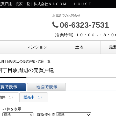
売買戸建・売家一覧｜株式会社ＮＡＧＯＭＩ ＨＯＵＳＥ
お電話でのお問合せ
06-6323-7531
【営業時間】１０：００～１８：０
マンション
土地
最
光四丁目駅周辺の売買戸建・売家一覧
四丁目駅周辺の売買戸建
表示
地図で表示
物件（1）
販売中（1）
1～1件を表示
え
画像優先度