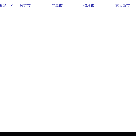
東淀川区
枚方市
門真市
摂津市
東大阪市