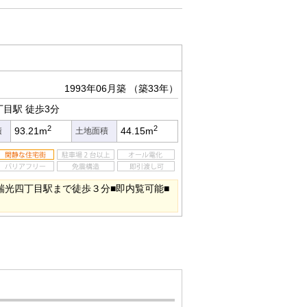
1993年06月築
（築33年）
丁目駅
徒歩3分
2
2
93.21m
44.15m
積
土地面積
瑞光四丁目駅まで徒歩３分■即内覧可能■