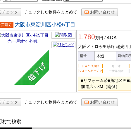
てチェック
チェックした物件をまとめて
お問い合わせ
大阪市東淀川区小松5丁目
一戸建
1,780
4DK
万円
/
大阪メトロ今里筋線 瑞光四
木造
構造
建物面
■リフォーム済■角地区画■
前道広々8M（南側）
てチェック
チェックした物件をまとめて
お問い合わせ
町村で検索