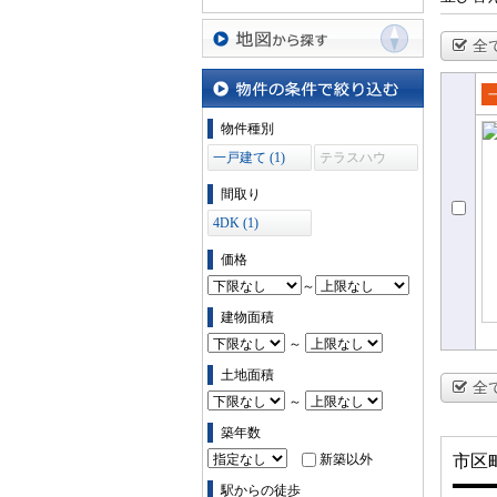
全
地図から探す
売
物件の条件で絞り込む
物件種別
て
一戸建て (1)
テラスハウ
ス (0)
間取り
4DK (1)
価格
～
建物面積
～
土地面積
全
～
築年数
新築以外
市区
駅からの徒歩