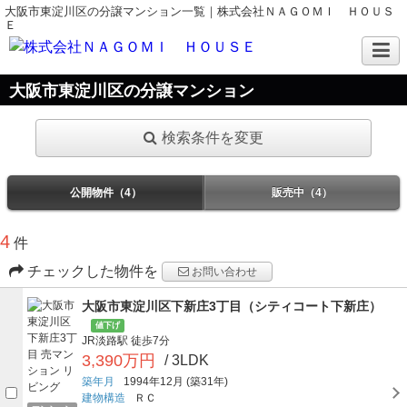
大阪市東淀川区の分譲マンション一覧｜株式会社ＮＡＧＯＭＩ ＨＯＵＳ
Ｅ
大阪市東淀川区の分譲マンション
検索条件を変更
公開物件（4）
販売中（4）
4
件
チェックした物件を
お問い合わせ
大阪市東淀川区下新庄3丁目（シティコート下新庄）
値下げ
JR淡路駅
徒歩7分
3,390万円
/ 3LDK
築年月
1994年12月
(築31年)
建物構造
ＲＣ