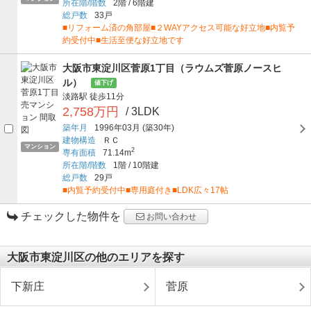
所在階/階数
2階
/
6階建
総戸数
33戸
■リフォーム済の角部屋■２WAYアクセス可能な好立地■内覧予
約受付中■生活至便な好立地です
大阪市東淀川区菅原1丁目（ラウムズ菅原ノースヒ
ル）
値下げ
淡路駅
徒歩11分
2,758万円
/ 3LDK
築年月
1996年03月
(築30年)
建物構造
ＲＣ
マンション
2
専有面積
71.14m
所在階/階数
1階
/
10階建
総戸数
29戸
■内覧予約受付中■専用庭付き■LDK広々17帖
チェックした物件を
お問い合わせ
大阪市東淀川区の他のエリアを探す
下新庄
菅原