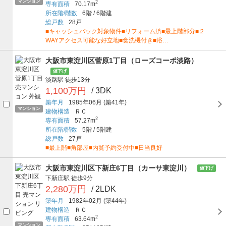
マンション
2
専有面積
70.17m
所在階/階数
6階
/
6階建
総戸数
28戸
■キャッシュバック対象物件■リフォーム済■最上階部分■２
WAYアクセス可能な好立地■食洗機付き■浴…
大阪市東淀川区菅原1丁目（ローズコーポ淡路）
値下げ
淡路駅
徒歩13分
1,100万円
/ 3DK
築年月
1985年06月
(築41年)
マンション
建物構造
ＲＣ
2
専有面積
57.27m
所在階/階数
5階
/
5階建
総戸数
27戸
■最上階■角部屋■内覧予約受付中■日当良好
大阪市東淀川区下新庄6丁目（カーサ東淀川）
値下げ
下新庄駅
徒歩9分
2,280万円
/ 2LDK
築年月
1982年02月
(築44年)
建物構造
ＲＣ
2
専有面積
63.64m
マンション