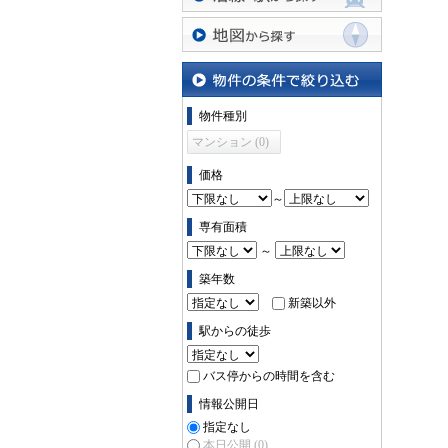
沿線・駅から探す
地図から探す
物件の条件で絞り込む
物件種別
マンション (0)
価格
～
専有面積
～
築年数
新築以外
駅からの徒歩
バス停からの時間を含む
情報公開日
指定なし
本日公開
(0)