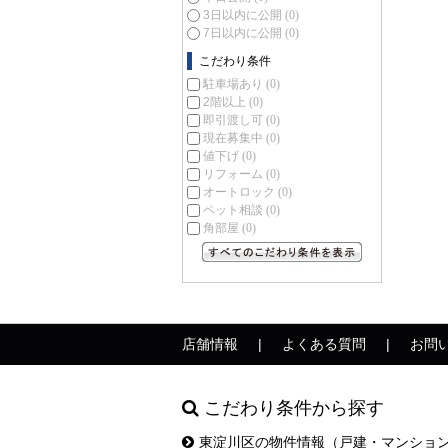
3日以内に公開
(0)
7日以内に公開
(0)
こだわり条件
駐車場あり
(0)
2階以上
(0)
即引渡し可
(0)
現在募集中
(0)
値下げ
(0)
リフォーム
(0)
オートロック
(0)
ペット相談
(0)
角部屋
(0)
すべてのこだわり条件を見る
店舗情報
よくある質問
お問
こだわり条件から探す
東淀川区の物件情報（戸建・マンショ