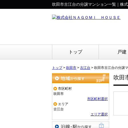
吹田市古江台の分譲マンション一覧｜株式
トップ
戸建
トップ
>
吹田市
>
古江台
>
吹田市古江台の分譲
吹田
地域から探す
市区町村
吹田市
市区町村選択
エリア
古江台
エリア選択