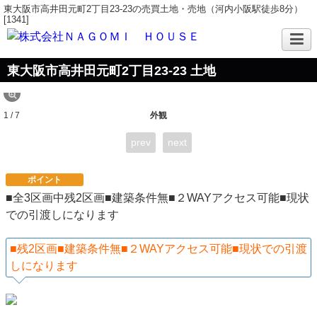
東大阪市高井田元町2丁目23-23の売買土地・売地（河内小阪駅徒歩8分）
[1341]
東大阪市高井田元町2丁目23-23 土地
1 / 7
外観
prev
next
ポイント
■全3区画中残2区画■建築条件無■２WAYアクセス可能■現状
での引渡しになります
■残2区画■建築条件無■２WAYアクセス可能■現状での引渡
しになります