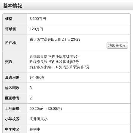
基本情報
価格
3,600万円
坪単価
120万円
東大阪市高井田元町2丁目23-23
所在地
地図を表示
近鉄奈良線 河内小阪駅徒歩8分
交通
近鉄奈良線 河内永和駅徒歩7分
おおさか東線 ＪＲ河内永和駅徒歩7分
最適用途
住宅用地
総区画数
3
区画番号
2
2
土地面積
99.20m
（30.00坪）
小学校区
高井田東小
中学校区
長栄中