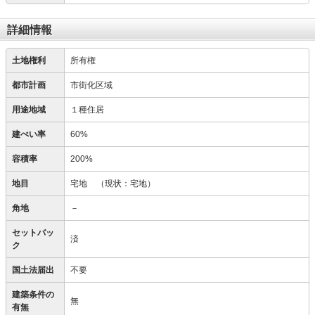
詳細情報
土地権利
所有権
都市計画
市街化区域
用途地域
１種住居
建ぺい率
60%
容積率
200%
地目
宅地
（現状：宅地）
角地
－
セットバッ
済
ク
国土法届出
不要
建築条件の
無
有無