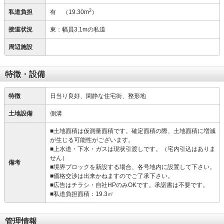
2
私道負担
有
（19.30m
）
接道状況
東：幅員3.1mの私道
周辺施設
特徴・設備
特徴
日当り良好、閑静な住宅街、整形地
土地設備
側溝
■土地面積は仮測量面積です。確定面積の際、土地面積に増減
が生じる可能性がございます。
■上水道・下水・ガスは現状引渡しです。（宅内引込はありま
せん）
備考
■境界ブロックを新設する場合、各号地内に設置して下さい。
■価格交渉は出来かねますのでご了承下さい。
■広告はチラシ・自社HPのみOKです。承諾書は不要です。
■私道負担面積：19.3㎡
管理情報