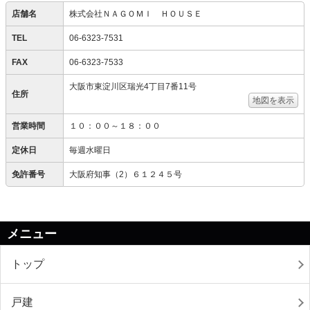
店舗名
株式会社ＮＡＧＯＭＩ ＨＯＵＳＥ
TEL
06-6323-7531
FAX
06-6323-7533
大阪市東淀川区瑞光4丁目7番11号
住所
地図を表示
営業時間
１０：００～１８：００
定休日
毎週水曜日
免許番号
大阪府知事（2）６１２４５号
メニュー
トップ
戸建