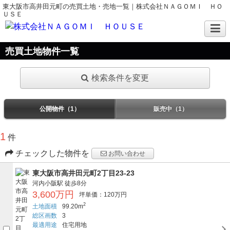
東大阪市高井田元町の売買土地・売地一覧｜株式会社ＮＡＧＯＭＩ ＨＯ
ＵＳＥ
売買土地物件一覧
検索条件を変更
公開物件（1）
販売中（1）
1
件
チェックした物件を
お問い合わせ
東大阪市高井田元町2丁目23-23
河内小阪駅
徒歩8分
3,600万円
坪単価：120万円
2
土地面積
99.20m
総区画数
3
最適用途
住宅用地