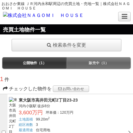
おおさか東線 ＪＲ河内永和駅周辺の売買土地・売地一覧｜株式会社ＮＡＧ
ＯＭＩ ＨＯＵＳＥ
売買土地物件一覧
検索条件を変更
公開物件（1）
販売中（1）
1
件
チェックした物件を
お問い合わせ
東大阪市高井田元町2丁目23-23
河内小阪駅
徒歩8分
3,600万円
坪単価：120万円
2
土地面積
99.20m
総区画数
3
最適用途
住宅用地