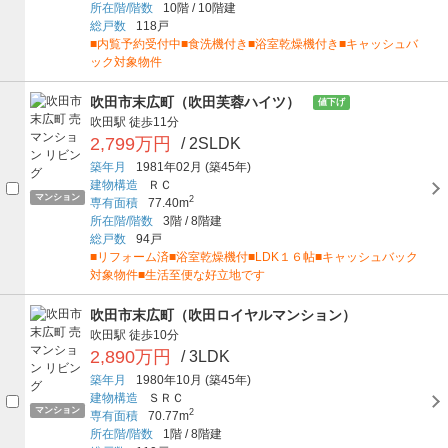
所在階/階数
10階
/
10階建
総戸数
118戸
■内覧予約受付中■食洗機付き■浴室乾燥機付き■キャッシュバ
ック対象物件
吹田市末広町（吹田芙蓉ハイツ）
値下げ
吹田駅
徒歩11分
2,799万円
/ 2SLDK
築年月
1981年02月
(築45年)
建物構造
ＲＣ
マンション
2
専有面積
77.40m
所在階/階数
3階
/
8階建
総戸数
94戸
■リフォーム済■浴室乾燥機付■LDK１６帖■キャッシュバック
対象物件■生活至便な好立地です
吹田市末広町（吹田ロイヤルマンション）
吹田駅
徒歩10分
2,890万円
/ 3LDK
築年月
1980年10月
(築45年)
建物構造
ＳＲＣ
マンション
2
専有面積
70.77m
所在階/階数
1階
/
8階建