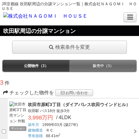
JR京都線 吹田駅周辺の分譲マンション一覧｜株式会社ＮＡＧＯＭＩ ＨＯ
ＵＳＥ
吹田駅周辺の分譲マンション
検索条件を変更
公開物件（3）
販売中（3）
3
件
チェックした物件を
お問い合わせ
吹田市原町3丁目（ダイアパレス吹田ウインドヒル）
吹田駅
バス18分
徒歩3分
3,998万円
/ 4LDK
築年月
1999年03月
(築27年)
マンション
建物構造
ＲＣ
2
専有面積
88.41m