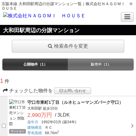
京阪本線 大和田駅周辺の分譲マンション一覧｜株式会社ＮＡＧＯＭＩ Ｈ
ＯＵＳＥ
大和田駅周辺の分譲マンション
検索条件を変更
公開物件（1）
販売中（1）
1
件
チェックした物件を
お問い合わせ
守口市東町1丁目（ルネヒューマンズパーク守口）
大和田駅
徒歩10分
2,990万円
/ 3LDK
築年月
1992年03月
(築34年)
建物構造
ＲＣ
マンション
2
専有面積
68.76m