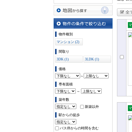
全
地図から探す
売
物件の条件で絞り込む
物件種別
ョ
マンション (2)
間取り
3DK (1)
3LDK (1)
価格
～
専有面積
～
築年数
新築以外
売
駅からの徒歩
ョ
バス停からの時間を含む