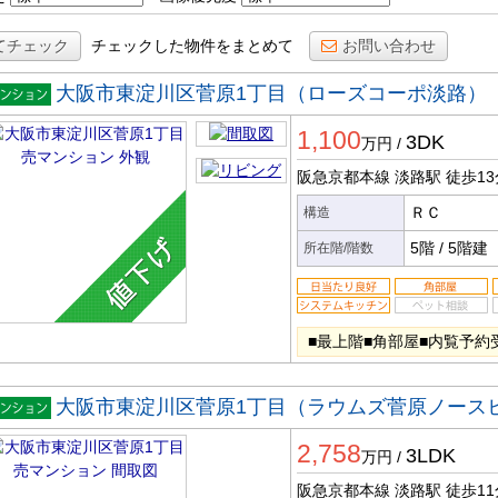
てチェック
チェックした物件をまとめて
お問い合わせ
大阪市東淀川区菅原1丁目（ローズコーポ淡路）
マンシ
1,100
ン
3DK
万円
/
阪急京都本線 淡路駅
徒歩13
ＲＣ
構造
5階
/
5階建
所在階/階数
■最上階■角部屋■内覧予約
大阪市東淀川区菅原1丁目（ラウムズ菅原ノース
マンシ
2,758
ン
3LDK
万円
/
阪急京都本線 淡路駅
徒歩11