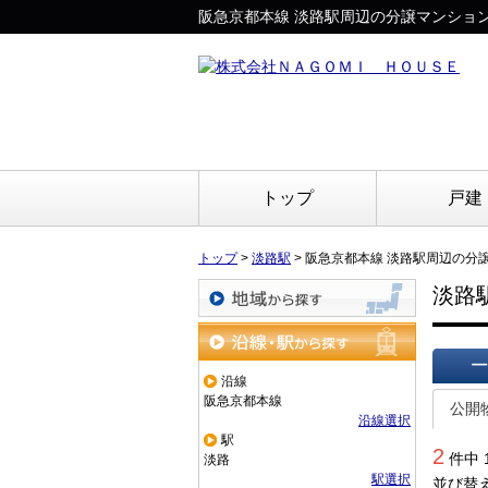
阪急京都本線 淡路駅周辺の分譲マンショ
トップ
戸建
トップ
>
淡路駅
>
阪急京都本線 淡路駅周辺の分
淡路
地域から探す
沿線・駅から探す
沿線
一覧で
阪急京都本線
公開
沿線選択
駅
2
件中 
淡路
駅選択
並び替