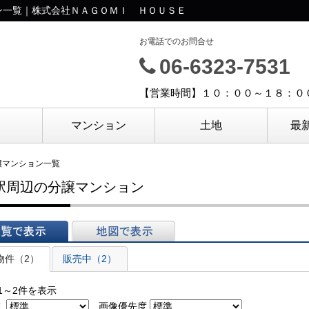
ン一覧｜株式会社ＮＡＧＯＭＩ ＨＯＵＳＥ
お電話でのお問合せ
06-6323-7531
【営業時間】１０：００～１８：０
マンション
土地
最
譲マンション一覧
駅周辺の分譲マンション
表示
地図で表示
物件（2）
販売中（2）
1～2件を表示
え
画像優先度