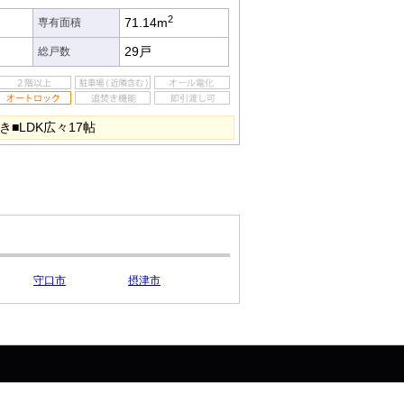
2
71.14m
専有面積
29戸
総戸数
■LDK広々17帖
守口市
摂津市