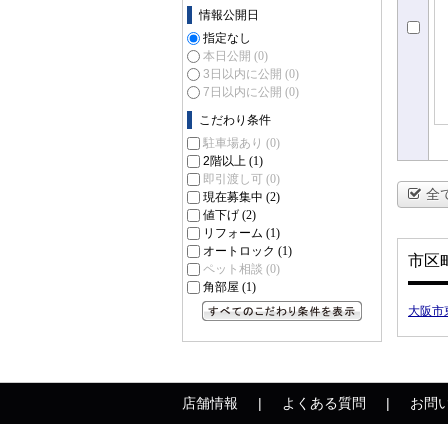
情報公開日
指定なし
本日公開
(0)
3日以内に公開
(0)
7日以内に公開
(0)
こだわり条件
駐車場あり
(0)
2階以上
(1)
即引渡し可
(0)
全
現在募集中
(2)
値下げ
(2)
リフォーム
(1)
オートロック
(1)
市区
ペット相談
(0)
角部屋
(1)
大阪市
すべてのこだわり条件を見る
店舗情報
よくある質問
お問