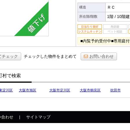
ＲＣ
構造
1階
/
10階建
所在階/階数
■内覧予約受付中■専用庭付き
てチェック
チェックした物件をまとめて
お問い合わせ
町村で検索
東淀川区
大阪市旭区
大阪市淀川区
大阪市鶴見区
吹田市
い合わせ
サイトマップ