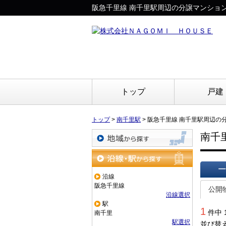
阪急千里線 南千里駅周辺の分譲マンショ
トップ
戸建
トップ
>
南千里駅
>
阪急千里線 南千里駅周辺の
南千
地域から探す
沿線・駅から探す
沿線
一覧で
阪急千里線
公開
沿線選択
駅
1
件中 
南千里
駅選択
並び替