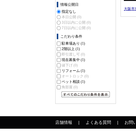
情報公開日
大阪市
指定なし
本日公開
(0)
3日以内に公開
(0)
7日以内に公開
(0)
こだわり条件
駐車場あり
(1)
2階以上
(1)
即引渡し可
(0)
現在募集中
(1)
値下げ
(0)
リフォーム
(1)
オートロック
(0)
ペット相談
(1)
角部屋
(0)
すべてのこだわり条件を見る
店舗情報
よくある質問
お問