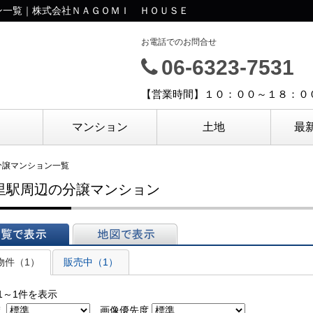
ン一覧｜株式会社ＮＡＧＯＭＩ ＨＯＵＳＥ
お電話でのお問合せ
06-6323-7531
【営業時間】１０：００～１８：０
マンション
土地
最
分譲マンション一覧
里駅周辺の分譲マンション
表示
地図で表示
物件（1）
販売中（1）
1～1件を表示
え
画像優先度