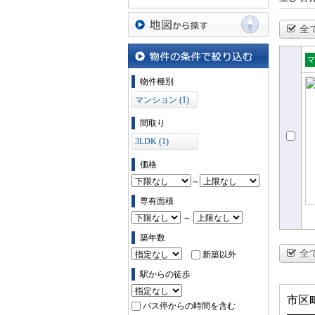
全
地図から探す
売
物件の条件で絞り込む
物件種別
ョ
マンション (1)
間取り
3LDK (1)
価格
～
専有面積
～
築年数
全
新築以外
駅からの徒歩
市区
バス停からの時間を含む