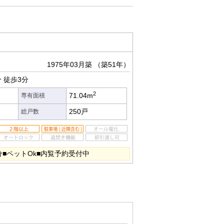
1975年03月築
（築51年）
分
徒歩3分
2
71.04m
専有面積
250戸
総戸数
■ペットOk■内覧予約受付中