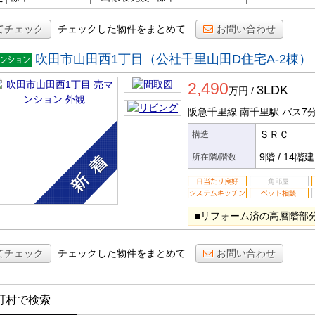
てチェック
チェックした物件をまとめて
お問い合わせ
吹田市山田西1丁目（公社千里山田D住宅A-2棟）
マンシ
2,490
ン
3LDK
万円
/
阪急千里線 南千里駅
バス7
ＳＲＣ
構造
9階
/
14階建
所在階/階数
■リフォーム済の高層階部分
てチェック
チェックした物件をまとめて
お問い合わせ
町村で検索