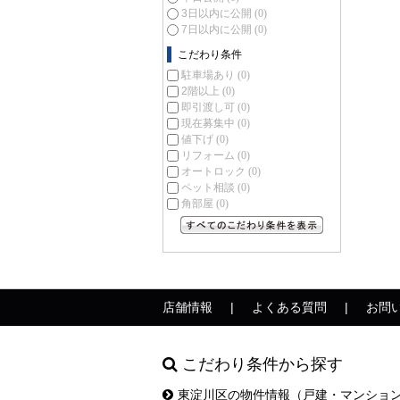
3日以内に公開
(0)
7日以内に公開
(0)
こだわり条件
駐車場あり
(0)
2階以上
(0)
即引渡し可
(0)
現在募集中
(0)
値下げ
(0)
リフォーム
(0)
オートロック
(0)
ペット相談
(0)
角部屋
(0)
すべてのこだわり条件を見る
店舗情報
よくある質問
お問
こだわり条件から探す
東淀川区の物件情報（戸建・マンショ