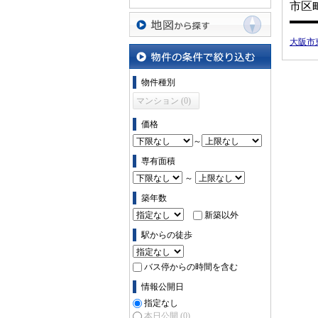
市区
大阪市
地図から探す
物件の条件で絞り込む
物件種別
マンション (0)
価格
～
専有面積
～
築年数
新築以外
駅からの徒歩
バス停からの時間を含む
情報公開日
指定なし
本日公開
(0)