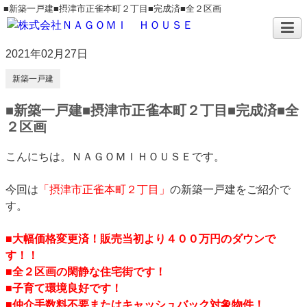
■新築一戸建■摂津市正雀本町２丁目■完成済■全２区画
2021年02月27日
新築一戸建
■新築一戸建■摂津市正雀本町２丁目■完成済■全
２区画
こんにちは。ＮＡＧＯＭＩＨＯＵＳＥです。
今回は
「摂津市正雀本町２丁目」
の新築一戸建をご紹介で
す。
■大幅価格変更済！販売当初より４００万円のダウンで
す！！
■全２区画の閑静な住宅街です！
■子育て環境良好です！
■仲介手数料不要またはキャッシュバック対象物件！