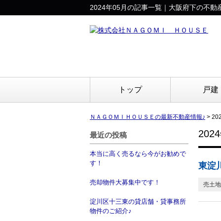
2024年05月の記事一覧｜大阪府下の不
トップ
戸建
ＮＡＧＯＭＩＨＯＵＳＥの最新不動産情報♪
>
2
20
最近の投稿
本当に高く売るなら今がお勧めで
す！
東淀
売却物件大募集中です！
売土地
淀川区十三東の貸店舗・貸事務所
物件のご紹介♪