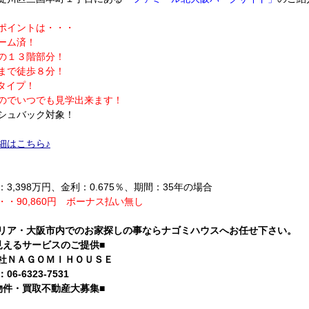
ポイントは・・・
ーム済！
の１３階部分！
まで徒歩８分！
Kタイプ！
のでいつでも見学出来ます！
シュバック対象！
細はこちら♪
3,398万円、金利：0.675％、期間：35年の場合
・・90,860円 ボーナス払い無し
リア・大阪市内でのお家探しの事ならナゴミハウスへお任せ下さい。
見えるサービスのご提供■
社ＮＡＧＯＭＩＨＯＵＳＥ
6-6323-7531
物件・買取不動産大募集■