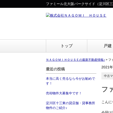
ファミール北大阪パークサイド（淀川区三
トップ
戸建
ＮＡＧＯＭＩＨＯＵＳＥの最新不動産情報♪
>
フ
2021
最近の投稿
中古マ
本当に高く売るなら今がお勧めで
す！
フ
売却物件大募集中です！
こんに
淀川区十三東の貸店舗・貸事務所
物件のご紹介♪
今回は