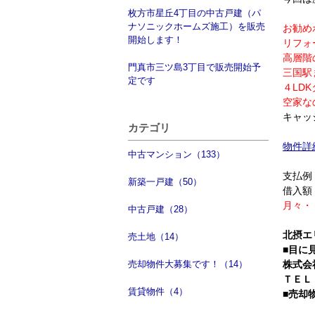
枚方市星丘4丁目の中古戸建（パ
ナソニックホームズ施工）を販売
お勧め
開始します！
リフォ
高層階
門真市三ツ島3丁目で販売開始予
三国駅
定です
４LD
空家な
キャッ
カテゴリ
物件詳
中古マンション（133）
支払例
新築一戸建（50）
借入額：
月々・
中古戸建（28）
北摂エ
売土地（14）
■目に
売却物件大募集です！（14）
株式会
ＴＥＬ：0
賃貸物件（4）
■売却