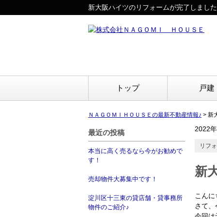
新大阪ハイツのリフォームが完了しました
トップ
戸建
ＮＡＧＯＭＩＨＯＵＳＥの最新不動産情報♪
>
新
2022
最近の投稿
リフォ
本当に高く売るなら今がお勧めで
す！
新
売却物件大募集中です！
こんに
淀川区十三東の貸店舗・貸事務所
さて、
物件のご紹介♪
今回は