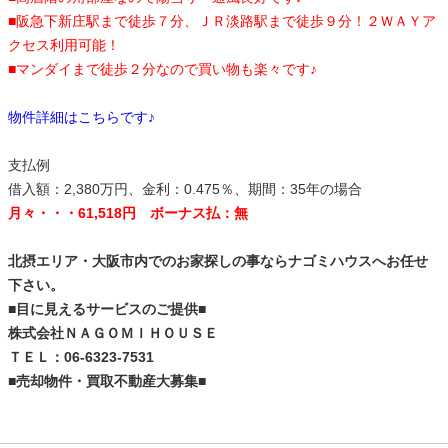
■阪急下新庄駅まで徒歩７分、ＪＲ淡路駅まで徒歩９分！２ＷＡＹア
クセス利用可能！
■マンダイまで徒歩２分なので買い物も楽々です♪
物件詳細はこちらです♪
支払例
借入額：2,380万円、金利：0.475％、期間：35年の場合
月々・・・61,518円 ボーナス払：無
北摂エリア・大阪市内でのお家探しの事ならナゴミハウスへお任せ
下さい。
■目に見えるサービスのご提供■
株式会社ＮＡＧＯＭＩＨＯＵＳＥ
ＴＥＬ：06-6323-7531
■売却物件・買取不動産大募集■