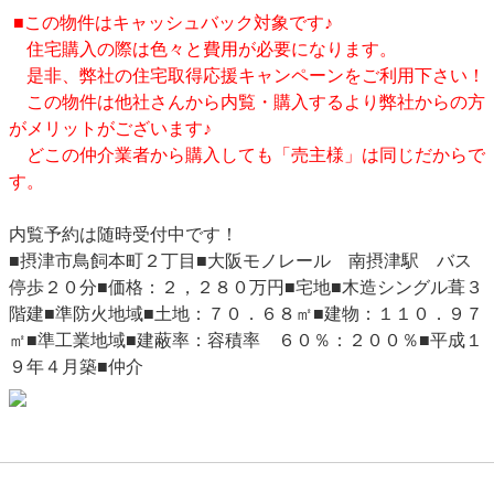
■この物件はキャッシュバック対象です♪
住宅購入の際は色々と費用が必要になります。
是非、弊社の住宅取得応援キャンペーンをご利用下さい！
この物件は他社さんから内覧・購入するより弊社からの方
がメリットがございます♪
どこの仲介業者から購入しても「売主様」は同じだからで
す。
内覧予約は随時受付中です！
■摂津市鳥飼本町２丁目■大阪モノレール 南摂津駅 バス
停歩２０分■価格：２，２８０万円■宅地■木造シングル葺３
階建■準防火地域■土地：７０．６８㎡■建物：１１０．９７
㎡■準工業地域■建蔽率：容積率 ６０％：２００％■平成１
９年４月築■仲介