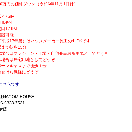
000万円の価格ダウン（令和6年11月1日付）
き
々7.9M
38坪付
口17.9M
相談可能
（平成17年築）はハウスメーカー施工の4LDKです
駅まで徒歩13分
の場合はマンション・工場・自宅兼事務所用地としてどうぞ
の場合は居宅用地としてどうぞ
パーマルヤスまで徒歩１分
合せはお気軽にどうぞ
こちらです
NAGOMIHOUSE
6-6323-7531
伊藤