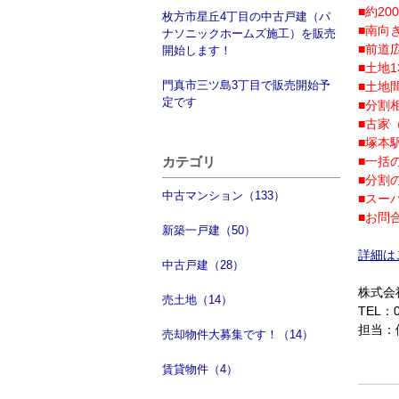
■約2
枚方市星丘4丁目の中古戸建（パ
■南向
ナソニックホームズ施工）を販売
■前道広
開始します！
■土地1
門真市三ツ島3丁目で販売開始予
■土地間
定です
■分割
■古家
■塚本
カテゴリ
■一括
■分割
中古マンション（133）
■スー
■お問
新築一戸建（50）
詳細は
中古戸建（28）
株式会社
売土地（14）
TEL：0
担当：
売却物件大募集です！（14）
賃貸物件（4）