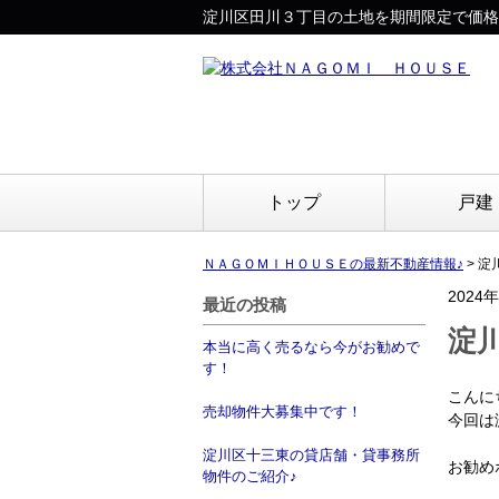
淀川区田川３丁目の土地を期間限定で価格
トップ
戸建
ＮＡＧＯＭＩＨＯＵＳＥの最新不動産情報♪
>
淀
2024
最近の投稿
淀
本当に高く売るなら今がお勧めで
す！
こんに
売却物件大募集中です！
今回は
淀川区十三東の貸店舗・貸事務所
お勧め
物件のご紹介♪