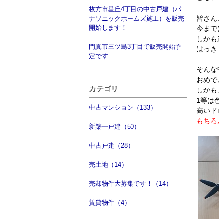
枚方市星丘4丁目の中古戸建（パ
皆さん
ナソニックホームズ施工）を販売
開始します！
今まで
しかも
門真市三ツ島3丁目で販売開始予
はっき
定です
そんな
おめで
カテゴリ
しかも
1等は
中古マンション（133）
高いド
もちろ
新築一戸建（50）
中古戸建（28）
売土地（14）
売却物件大募集です！（14）
賃貸物件（4）