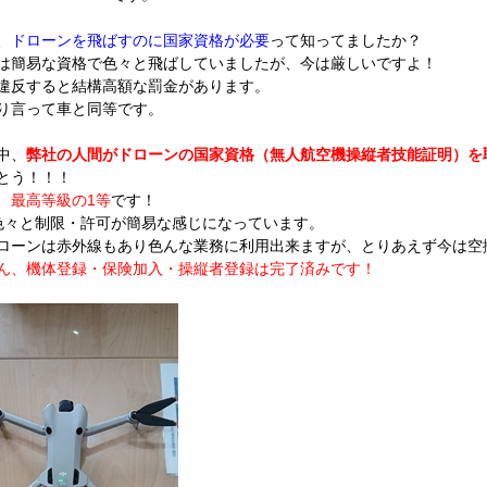
、
ドローンを飛ばすのに国家資格が必要
って知ってましたか？
は簡易な資格で色々と飛ばしていましたが、今は厳しいですよ！
違反すると結構高額な罰金があります。
り言って車と同等です。
中、
弊社の人間がドローンの国家資格（無人航空機操縦者技能証明）を
とう！！！
、
最高等級の1等
です！
色々と制限・許可が簡易な感じになっています。
ローンは赤外線もあり色んな業務に利用出来ますが、とりあえず今は空
ん、機体登録・保険加入・操縦者登録は完了済みです！