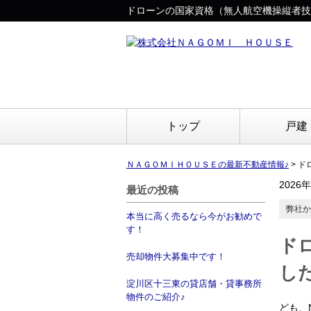
ドローンの国家資格（無人航空機操縦者技
トップ
戸建
ＮＡＧＯＭＩＨＯＵＳＥの最新不動産情報♪
>
ド
2026
最近の投稿
弊社か
本当に高く売るなら今がお勧めで
す！
ド
売却物件大募集中です！
し
淀川区十三東の貸店舗・貸事務所
物件のご紹介♪
ども、N