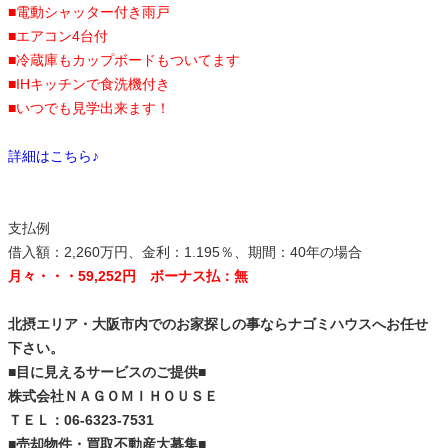
■電動シャッター付き雨戸
■エアコン4台付
■冷蔵庫もカップボードもついてます
■IHキッチンで食洗機付き
■いつでも見学出来ます！
詳細はこちら♪
支払例
借入額：2,260万円、金利：1.195％、期間：40年の場合
月々・・・59,252円 ボーナス払：無
北摂エリア・大阪市内でのお家探しの事ならナゴミハウスへお任せ
下さい。
■目に見えるサービスのご提供■
株式会社ＮＡＧＯＭＩＨＯＵＳＥ
ＴＥＬ：06-6323-7531
■売却物件・買取不動産大募集■