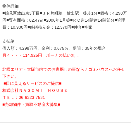
物件詳細
■鶴見区放出東3丁目■ＪＲ片町線 放出駅 徒歩1分■価格：4,298万
円■専有面積：82.47㎡■2006年1月築
■ＲＣ造14階建14階部分■管理
費：10,900円■修繕積立金：12,370円■仲介■空家
支払例
借入額：4,298万円、金利：0.675％、期間：35年の場合
月々・・・114,925円 ボーナス払い無し
北摂エリア・大阪市内でのお家探しの事ならナゴミハウスへお任せ
下さい。
■目に見えるサービスのご提供■
株式会社ＮＡＧＯＭＩ ＨＯＵＳＥ
ＴＥＬ：06-6323-7531
■売却物件・買取不動産大募集■