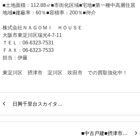
■土地面積：112.88㎡■市街化区域■宅地■第一種中高層住居
地域■建蔽率：60％■容積率：200％■仲介
株式会社ＮＡＧＯＭＩ ＨＯＵＳＥ
大阪市東淀川区瑞光4-7-11
ＴＥＬ：06-6323-7531
ＦＡＸ：06-6323-7533
担当：伊藤
東淀川区 摂津市 淀川区 吹田市 での買取強化中！
日興千里台スカイタ…
■中古戸建■摂津市…