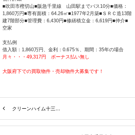
■吹田市樫切山■阪急千里線 山田駅までバス10分■価格：
1,860万円■専有面積：64.26㎡■1977年2月築
■ＳＲＣ造13階
建7階部分■管理費：6,430円■修繕積立金：6,619円■仲介■
空家
支払例
借入額：1,860万円、金利：0.675％、期間：35年の場合
月々・・・49,317円 ボーナス払い無し
大阪府下での買取物件・売却物件大募集です！
クリーンハイム十三…