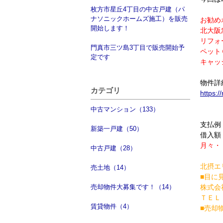
枚方市星丘4丁目の中古戸建（パ
ナソニックホームズ施工）を販売
お勧め
開始します！
北大阪
リフォ
門真市三ツ島3丁目で販売開始予
ペット
定です
キャッ
物件詳
カテゴリ
https:
中古マンション（133）
支払例
新築一戸建（50）
借入額：
月々・
中古戸建（28）
北摂エ
売土地（14）
■目に
売却物件大募集です！（14）
株式会
ＴＥＬ：0
賃貸物件（4）
■売却