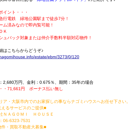
ポイント・・・
急行電鉄 緑地公園駅まで徒歩7分！
ーム済みなので即内覧可能！
ＯＫ
シュバック対象または仲介手数料半額対応物件！
細はこちらからどうぞ♪
//nagomihouse.info/estate/ebm/3273/0/120
2,680万円、金利：0.675％、期間：35年の場合
・・71,661円 ボーナス払い無し
リア・大阪市内でのお家探しの事ならナゴミハウスへお任せ下さい。
見えるサービスのご提供■
社ＮＡＧＯＭＩ ＨＯＵＳＥ
6-6323-7531
物件・買取不動産大募集■