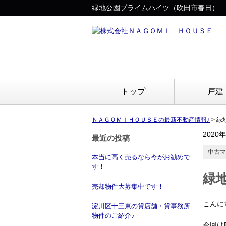
緑地公園プライムハイツ（吹田市春日）
トップ
戸建
ＮＡＧＯＭＩＨＯＵＳＥの最新不動産情報♪
>
緑
2020
最近の投稿
中古マ
本当に高く売るなら今がお勧めで
す！
緑
売却物件大募集中です！
こんに
淀川区十三東の貸店舗・貸事務所
物件のご紹介♪
今回は